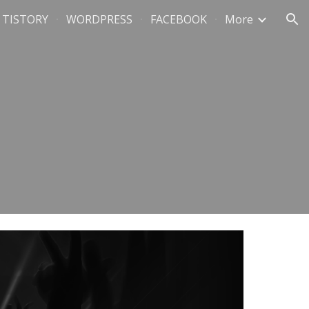
TISTORY
WORDPRESS
FACEBOOK
More
ion