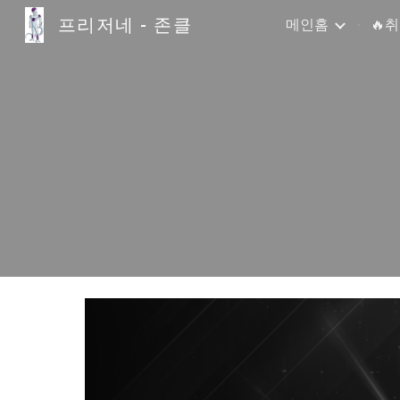
프리저네 - 존클
메인홈
🔥
Sk