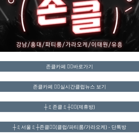
존클카페 ❤️‍🔥바로가기
존클카페 ❤️‍🔥실시간클럽뉴스 보기
┼ミ존클ミ┼❤️‍🔥(제휴방)
┼ミ서울ミ┼존클❤️‍🔥(클럽/파티룸/가라오케) - 단톡방