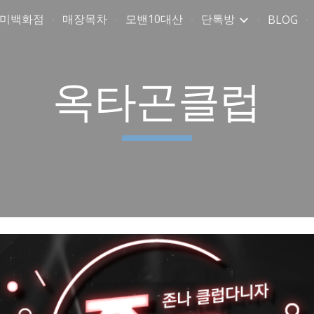
취미백화점
매장목차
모밴10대산
단톡방
BLOG
ip to main content
Skip to navigat
옥타곤클럽