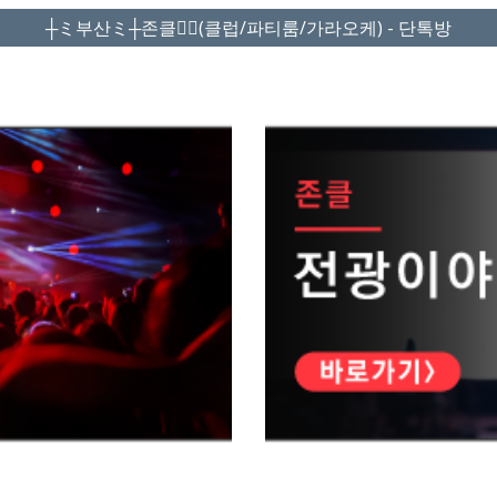
┼ミ부산ミ┼존클❤️‍🔥(클럽/파티룸/가라오케) - 단톡방