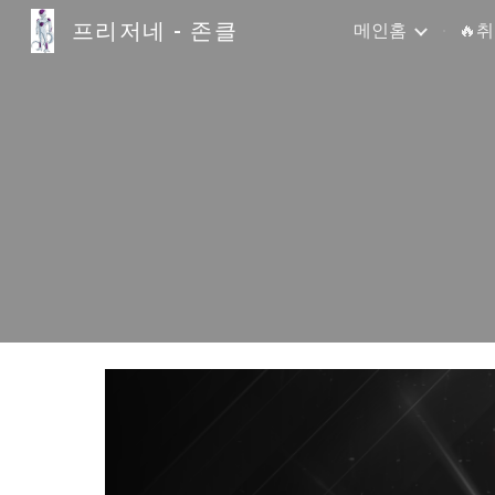
프리저네 - 존클
메인홈
🔥
Sk