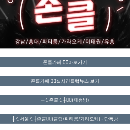
존클카페 ❤️‍🔥바로가기
존클카페 ❤️‍🔥실시간클럽뉴스 보기
┼ミ존클ミ┼❤️‍🔥(제휴방)
┼ミ서울ミ┼존클❤️‍🔥(클럽/파티룸/가라오케) - 단톡방