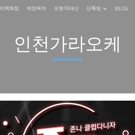
취미백화점
매장목차
모밴10대산
단톡방
BLOG
ip to main content
Skip to navigat
인천가라오케