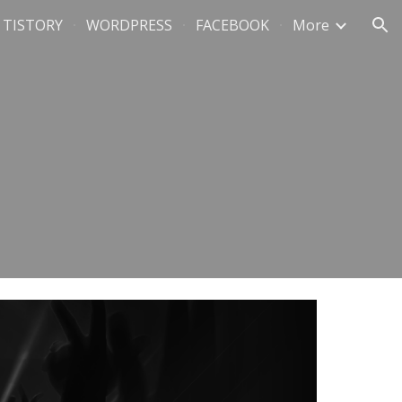
TISTORY
WORDPRESS
FACEBOOK
More
ion